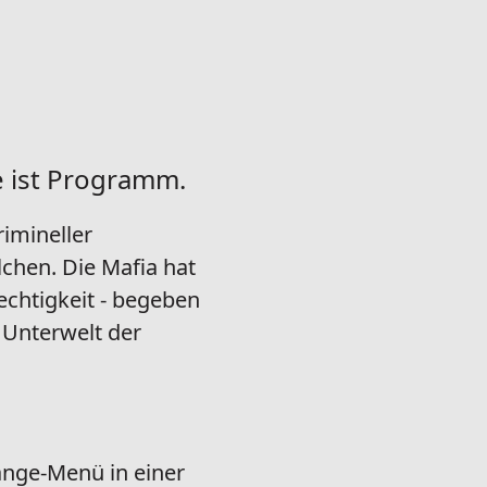
e ist Programm.
rimineller
chen. Die Mafia hat
echtigkeit - begeben
e Unterwelt der
änge-Menü in einer