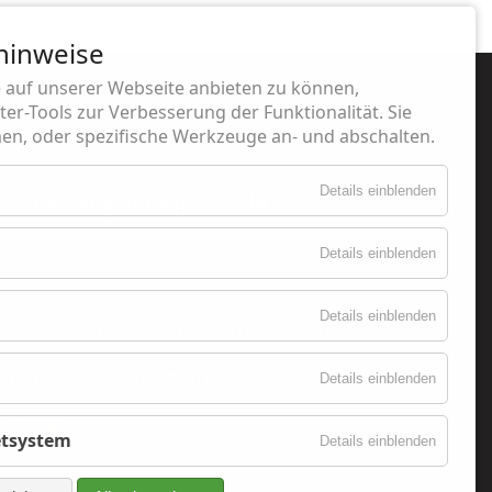
hinweise
 auf unserer Webseite anbieten zu können,
er-Tools zur Verbesserung der Funktionalität. Sie
n, oder spezifische Werkzeuge an- und abschalten.
Details einblenden
70 / post@villa-mocc.de
Details einblenden
Details einblenden
n
Villa Mocc /
Tanzschule
lturelle Veranstaltungen
Details einblenden
& Shop
ketsystem
Details einblenden