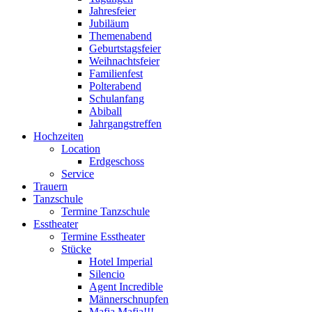
Jahresfeier
Jubiläum
Themenabend
Geburtstagsfeier
Weihnachtsfeier
Familienfest
Polterabend
Schulanfang
Abiball
Jahrgangstreffen
Hochzeiten
Location
Erdgeschoss
Service
Trauern
Tanzschule
Termine Tanzschule
Esstheater
Termine Esstheater
Stücke
Hotel Imperial
Silencio
Agent Incredible
Männerschnupfen
Mafia Mafia!!!