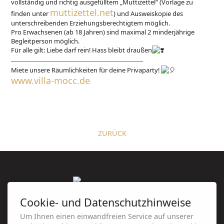
vollständig und richtig ausgefülltem „Muttizettel“ (Vorlage zu
muttizettel.net
finden unter
) und Ausweiskopie des
unterschreibenden Erziehungsberechtigtem möglich.
Pro Erwachsenen (ab 18 Jahren) sind maximal 2 minderjährige
Begleitperson möglich.
Für alle gilt: Liebe darf rein! Hass bleibt draußen
------------------------------------------------------------------
Miete unsere Räumlichkeiten für deine Privaparty!
www.villa-mocc.de
ZURÜCK
Cookie- und Datenschutzhinweise
Villa Mocc
/ Humboldtstraße 14 / 08056
Um Ihnen einen einwandfreien Service auf unserer
Zwickau / 0375 . 28 96 90 70 / post@villa-