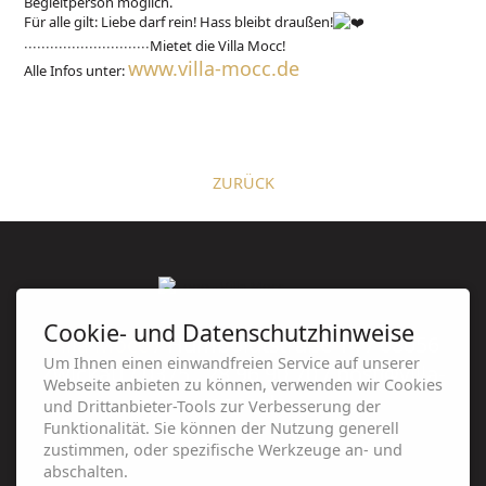
Begleitperson möglich.
Für alle gilt: Liebe darf rein! Hass bleibt draußen!
∙∙∙∙∙∙∙∙∙∙∙∙∙∙∙∙∙∙∙∙∙∙∙∙∙∙∙∙∙Mietet die Villa Mocc!
www.villa-mocc.de
Alle Infos unter:
ZURÜCK
Cookie- und Datenschutzhinweise
Villa Mocc
/ Humboldtstraße 14 / 08056
Um Ihnen einen einwandfreien Service auf unserer
Zwickau / 0375 . 28 96 90 70 / post@villa-
Webseite anbieten zu können, verwenden wir Cookies
mocc.de
und Drittanbieter-Tools zur Verbesserung der
Funktionalität. Sie können der Nutzung generell
zustimmen, oder spezifische Werkzeuge an- und
abschalten.