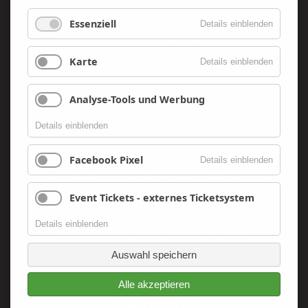
Villa Mocc /
Mieten
Essenziell
Details einblenden
Villa Mocc /
Hochzeiten
Karte
Details einblenden
Villa Mocc /
Trauern
Villa Mocc /
Tanzschule
Analyse-Tools und Werbung
Villa Mocc /
Esstheater
Details einblenden
Villa Mocc /
Tasting
Facebook Pixel
Details einblenden
Villa Mocc /
kulturelle Veranstaltungen
Event Tickets - externes Ticketsystem
Villa Mocc /
Partys
Details einblenden
Villa Mocc /
Gutscheine & Shop
Auswahl speichern
Alle akzeptieren
Navigation
Impressum
überspringen