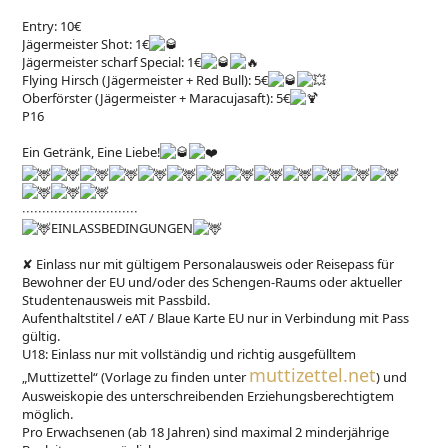
Entry: 10€
Jägermeister Shot: 1€
Jägermeister scharf Special: 1€
Flying Hirsch (Jägermeister + Red Bull): 5€
Oberförster (Jägermeister + Maracujasaft): 5€
P16
Ein Getränk, Eine Liebe!
∙∙∙∙∙∙∙∙∙∙∙∙∙∙∙∙∙∙∙∙∙∙∙∙∙∙∙∙∙
EINLASSBEDINGUNGEN
✘ Einlass nur mit gültigem Personalausweis oder Reisepass für
Bewohner der EU und/oder des Schengen-Raums oder aktueller
Studentenausweis mit Passbild.
Aufenthaltstitel / eAT / Blaue Karte EU nur in Verbindung mit Pass
gültig.
U18: Einlass nur mit vollständig und richtig ausgefülltem
muttizettel.net
„Muttizettel“ (Vorlage zu finden unter
) und
Ausweiskopie des unterschreibenden Erziehungsberechtigtem
möglich.
Pro Erwachsenen (ab 18 Jahren) sind maximal 2 minderjährige