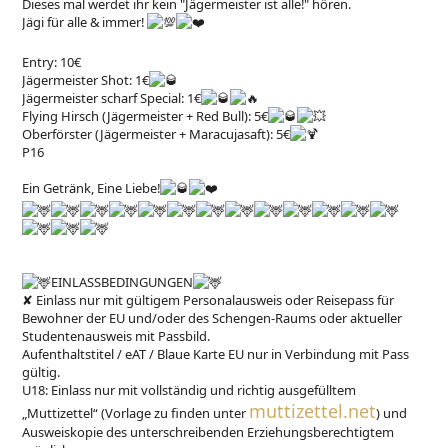
Dieses mal werdet ihr kein "Jägermeister ist alle!" hören.
Jägi für alle & immer!
Entry: 10€
Jägermeister Shot: 1€
Jägermeister scharf Special: 1€
Flying Hirsch (Jägermeister + Red Bull): 5€
Oberförster (Jägermeister + Maracujasaft): 5€
P16
Ein Getränk, Eine Liebe!
EINLASSBEDINGUNGEN
✘ Einlass nur mit gültigem Personalausweis oder Reisepass für
Bewohner der EU und/oder des Schengen-Raums oder aktueller
Studentenausweis mit Passbild.
Aufenthaltstitel / eAT / Blaue Karte EU nur in Verbindung mit Pass
gültig.
U18: Einlass nur mit vollständig und richtig ausgefülltem
muttizettel.net
„Muttizettel“ (Vorlage zu finden unter
) und
Ausweiskopie des unterschreibenden Erziehungsberechtigtem