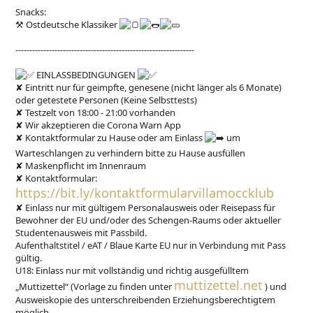
Snacks:
⚒︎
Ostdeutsche Klassiker
----------------------------------------------------------------
EINLASSBEDINGUNGEN
✘ Eintritt nur für geimpfte, genesene (nicht länger als 6 Monate)
oder getestete Personen (Keine Selbsttests)
✘ Testzelt von 18:00 - 21:00 vorhanden
✘ Wir akzeptieren die Corona Warn App
✘ Kontaktformular zu Hause oder am Einlass
um
Warteschlangen zu verhindern bitte zu Hause ausfüllen
✘ Maskenpflicht im Innenraum
✘ Kontaktformular:
https://bit.ly/kontaktformularvillamoccklub
✘ Einlass nur mit gültigem Personalausweis oder Reisepass für
Bewohner der EU und/oder des Schengen-Raums oder aktueller
Studentenausweis mit Passbild.
Aufenthaltstitel / eAT / Blaue Karte EU nur in Verbindung mit Pass
gültig.
U18: Einlass nur mit vollständig und richtig ausgefülltem
muttizettel.net
„Muttizettel“ (Vorlage zu finden unter
) und
Ausweiskopie des unterschreibenden Erziehungsberechtigtem
möglich.