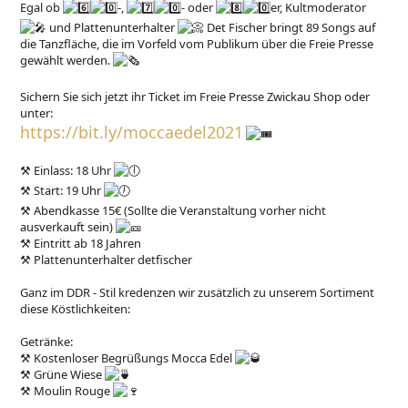
Egal ob
-,
- oder
er, Kultmoderator
und Plattenunterhalter
Det Fischer bringt 89 Songs auf
die Tanzfläche, die im Vorfeld vom Publikum über die Freie Presse
gewählt werden.
Sichern Sie sich jetzt ihr Ticket im Freie Presse Zwickau Shop oder
unter:
https://bit.ly/moccaedel2021
⚒︎
Einlass: 18 Uhr
⚒︎
Start: 19 Uhr
⚒︎
Abendkasse 15€ (Sollte die Veranstaltung vorher nicht
ausverkauft sein)
⚒︎
Eintritt ab 18 Jahren
⚒︎
Plattenunterhalter detfischer
Ganz im DDR - Stil kredenzen wir zusätzlich zu unserem Sortiment
diese Köstlichkeiten:
Getränke:
⚒︎
Kostenloser Begrüßungs Mocca Edel
⚒︎
Grüne Wiese
⚒︎
Moulin Rouge