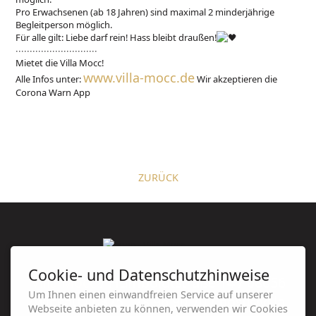
Pro Erwachsenen (ab 18 Jahren) sind maximal 2 minderjährige
Begleitperson möglich.
Für alle gilt: Liebe darf rein! Hass bleibt draußen!
∙∙∙∙∙∙∙∙∙∙∙∙∙∙∙∙∙∙∙∙∙∙∙∙∙∙∙∙∙
Mietet die Villa Mocc!
www.villa-mocc.de
Alle Infos unter:
Wir akzeptieren die
Corona Warn App
ZURÜCK
Cookie- und Datenschutzhinweise
Villa Mocc
/ Humboldtstraße 14 / 08056
Um Ihnen einen einwandfreien Service auf unserer
Zwickau / 0375 . 28 96 90 70 / post@villa-
Webseite anbieten zu können, verwenden wir Cookies