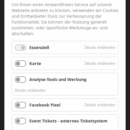
Um Ihnen einen einwandfreien Service auf unserer
Zwickau / 0375 . 28 96 90 70 / post@villa-
Webseite anbieten zu können, verwenden wir Cookies
mocc.de
und Drittanbieter-Tools zur Verbesserung der
Funktionalität. Sie können der Nutzung generell
zustimmen, oder spezifische Werkzeuge an- und
abschalten.
Villa Mocc /
Mieten
Essenziell
Details einblenden
Villa Mocc /
Hochzeiten
Karte
Details einblenden
Villa Mocc /
Trauern
Villa Mocc /
Tanzschule
Analyse-Tools und Werbung
Villa Mocc /
Esstheater
Details einblenden
Villa Mocc /
Tasting
Facebook Pixel
Details einblenden
Villa Mocc /
kulturelle Veranstaltungen
Event Tickets - externes Ticketsystem
Villa Mocc /
Partys