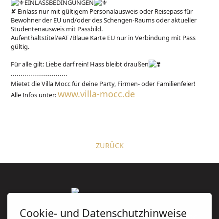
EINLASSBEDINGUNGEN
✘ Einlass nur mit gültigem Personalausweis oder Reisepass für
Bewohner der EU und/oder des Schengen-Raums oder aktueller
Studentenausweis mit Passbild.
Aufenthaltstitel/eAT /Blaue Karte EU nur in Verbindung mit Pass
gültig.
Für alle gilt: Liebe darf rein! Hass bleibt draußen
∙∙∙∙∙∙∙∙∙∙∙∙∙∙∙∙∙∙∙∙∙∙∙∙∙∙∙∙∙
Mietet die Villa Mocc für deine Party, Firmen- oder Familienfeier!
www.villa-mocc.de
Alle Infos unter:
ZURÜCK
Cookie- und Datenschutzhinweise
Villa Mocc
/ Humboldtstraße 14 / 08056