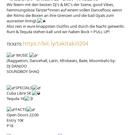
Wir feiern mit den besten DJ's & MC's der Szene, good Vibes,
hemmungslose Tänzer*innen auf einem vollen Dancefloor, wenn
der Ritmo die Boxen an ihre Grenzen und die bad Gyals zum
ausrasten bringt.
Also rein in eure knappsten Outfits und durch die Nacht getwerkt.
Rum & Tequila stehen kalt und wir haben Bock ≈ PULL UP!
https://bit.ly/takitaki0204
TICKETS:
MUSIC
(Raggaeton, Dancehall, Latin, Afrobeats, Baile, Moombah) by:
DJ DANJOO
SOUNDBOY SHAQ
SPECIALS
Cuba Libre 5€
Tequila 1€
FACTS
Open Doors 22:00
Entry 10€
P18