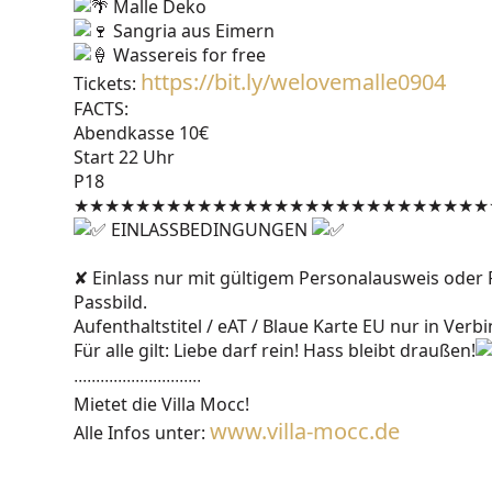
Malle Deko
Sangria aus Eimern
Wassereis for free
https://bit.ly/welovemalle0904
Tickets:
FACTS:
Abendkasse 10€
Start 22 Uhr
P18
★★★★★★★★★★★★★★★★★★★★★★★★★★★
EINLASSBEDINGUNGEN
✘ Einlass nur mit gültigem Personalausweis ode
Passbild.
Aufenthaltstitel / eAT / Blaue Karte EU nur in Verb
Für alle gilt: Liebe darf rein! Hass bleibt draußen!
∙∙∙∙∙∙∙∙∙∙∙∙∙∙∙∙∙∙∙∙∙∙∙∙∙∙∙∙∙
Mietet die Villa Mocc!
www.villa-mocc.de
Alle Infos unter: