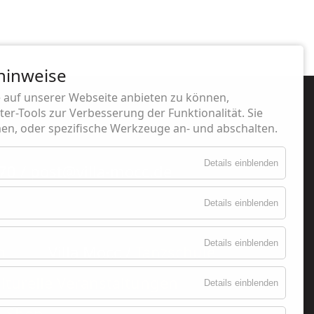
hinweise
 auf unserer Webseite anbieten zu können,
er-Tools zur Verbesserung der Funktionalität. Sie
n, oder spezifische Werkzeuge an- und abschalten.
Details einblenden
70 / post@villa-mocc.de
Details einblenden
Details einblenden
n
Villa Mocc /
Tanzschule
lturelle Veranstaltungen
Details einblenden
& Shop