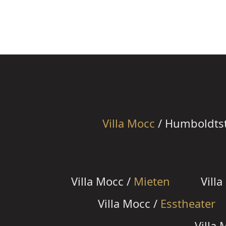
Villa Mocc
/ Humboldtstr
Villa Mocc /
Mieten
Vill
Villa Mocc /
Esstheater
Villa 